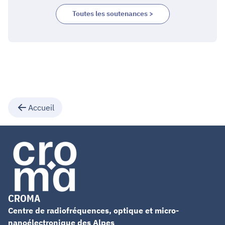
d'impédance
Toutes les soutenances >
Accueil
CROMA
Centre de radiofréquences, optique et micro-
nanoélectronique des Alpes