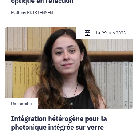
optique en réfection
Mathias KRISTENSEN
Intégration
Le 29 juin 2026
hétérogène
pour
la
photonique
intégrée
sur
verre
Recherche
Intégration hétérogène pour la
photonique intégrée sur verre