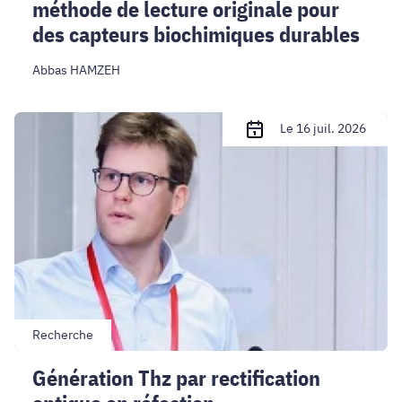
lecture
méthode de lecture originale pour
originale
des capteurs biochimiques durables
pour
des
Abbas HAMZEH
capteurs
biochimiques
Génération
Le 16 juil. 2026
durables
Thz
par
rectification
optique
en
réfection
Recherche
Génération Thz par rectification