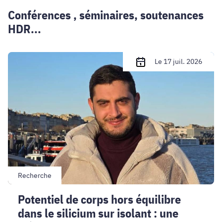
Conférences , séminaires, soutenances
HDR...
Potentiel
Le 17 juil. 2026
de
corps
hors
équilibre
dans
le
silicium
sur
isolant
:
Recherche
une
Potentiel de corps hors équilibre
méthode
dans le silicium sur isolant : une
de