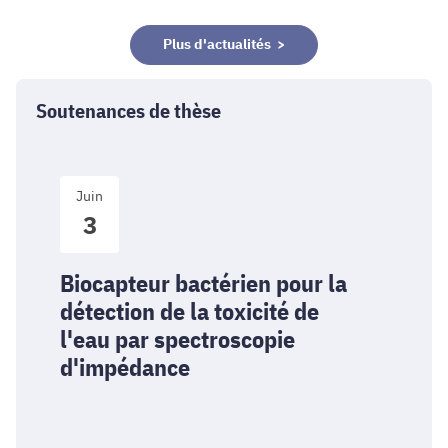
Plus d'actualités >
Soutenances de thèse
Biocapteur
Juin
bactérien
3
pour
la
détection
Biocapteur bactérien pour la
de
détection de la toxicité de
la
l'eau par spectroscopie
toxicité
d'impédance
de
l'eau
par
spectroscopie