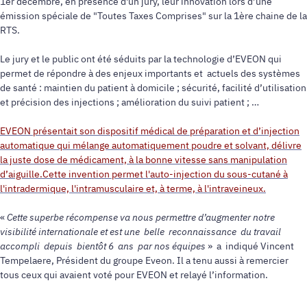
1er décembre, en présence d'un jury, leur innovation lors d’une
émission spéciale de "Toutes Taxes Comprises" sur la 1ère chaine de la
RTS.
Le jury et le public ont été séduits par la technologie d’EVEON qui
permet de répondre à des enjeux importants et actuels des systèmes
de santé : maintien du patient à domicile ; sécurité, facilité d’utilisation
et précision des injections ; amélioration du suivi patient ; …
EVEON présentait son dispositif médical de préparation et d’injection
automatique qui mélange automatiquement poudre et solvant, délivre
la juste dose de médicament, à la bonne vitesse sans manipulation
d’aiguille.Cette invention permet l'auto-injection du sous-cutané à
l'intradermique, l'intramusculaire et, à terme, à l'intraveineux.
«
Cette superbe récompense va nous permettre d’augmenter notre
visibilité internationale et est une belle reconnaissance du travail
accompli depuis bientôt 6 ans par nos équipes
» a indiqué Vincent
Tempelaere, Président du groupe Eveon. Il a tenu aussi à remercier
tous ceux qui avaient voté pour EVEON et relayé l’information.