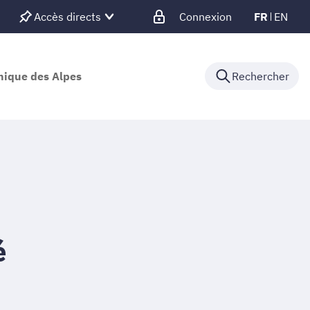
Accès directs
Connexion
FR
EN
nique des Alpes
Rechercher
é