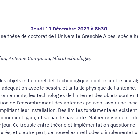
Jeudi 11 Décembre 2025 à 8h30
une thèse de doctorat de l'Université Grenoble Alpes, spéciali
ion, Antenne Compacte, Microtechnologie,
des objets est un réel défi technologique, dont le centre névra
déquation avec le besoin, et la taille physique de l'antenne.
ronnements, les technologies de l'internet des objets sont e
duction de l'encombrement des antennes peuvent avoir une inc
mplifiant leur installation. Des limites fondamentales existen
yonnement, gain) et sa bande passante. Malheureusement infra
 jour. Ce trouble entre théorie et implémentation questionne, l
surés, et d'autre part, de nouvelles méthodes d'implémentation