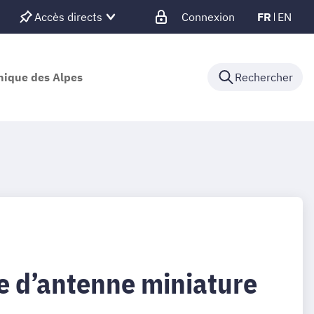
Accès directs
Connexion
FR
EN
nique des Alpes
Rechercher
ue d’antenne miniature