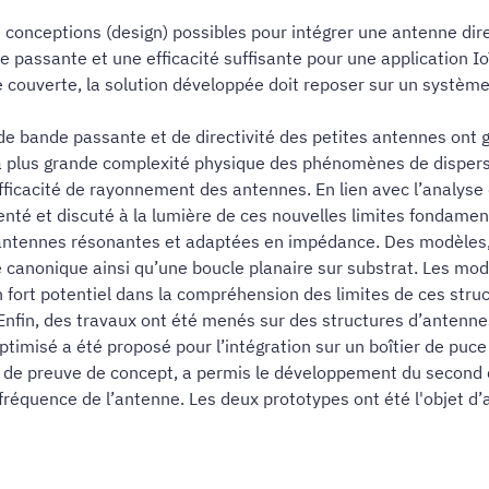
es conceptions (design) possibles pour intégrer une antenne dir
passante et une efficacité suffisante pour une application IoT
 couverte, la solution développée doit reposer sur un système
de bande passante et de directivité des petites antennes ont
la plus grande complexité physique des phénomènes de dispers
icacité de rayonnement des antennes. En lien avec l’analyse d
senté et discuté à la lumière de ces nouvelles limites fondame
 d’antennes résonantes et adaptées en impédance. Des modèles,
 canonique ainsi qu’une boucle planaire sur substrat. Les mod
fort potentiel dans la compréhension des limites de ces struct
Enfin, des travaux ont été menés sur des structures d’antenn
ptimisé a été proposé pour l’intégration sur un boîtier de puce
t de preuve de concept, a permis le développement du second 
n fréquence de l’antenne. Les deux prototypes ont été l'objet d’