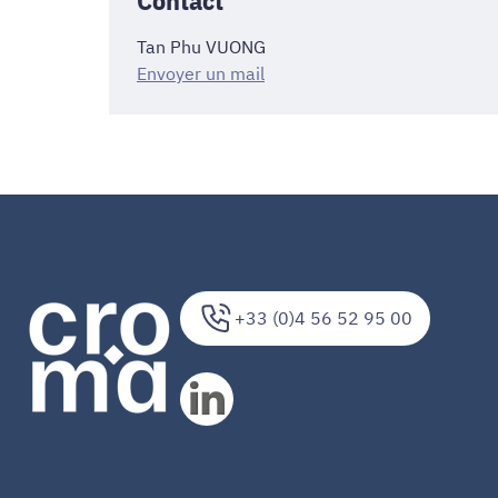
Tan Phu VUONG
Envoyer un mail
+33 (0)4 56 52 95 00