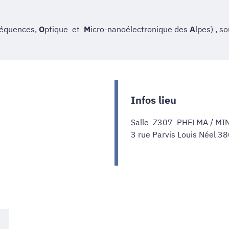
réquences,
O
ptique
et
M
icro-nanoélectronique des
A
lpes) , s
Infos lieu
Salle Z307 PHELMA / MI
3 rue Parvis Louis Néel 