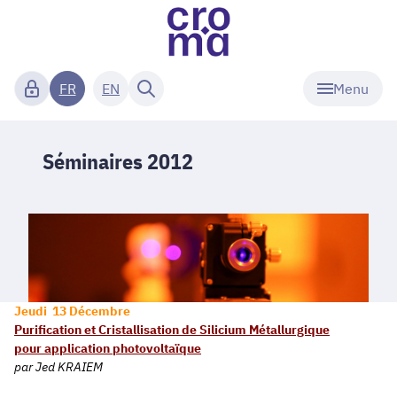
Menu
FR
EN
Séminaires 2012
Jeudi 13 Décembre
Purification et Cristallisation de Silicium Métallurgique
pour application photovoltaïque
par
Jed KRAIEM