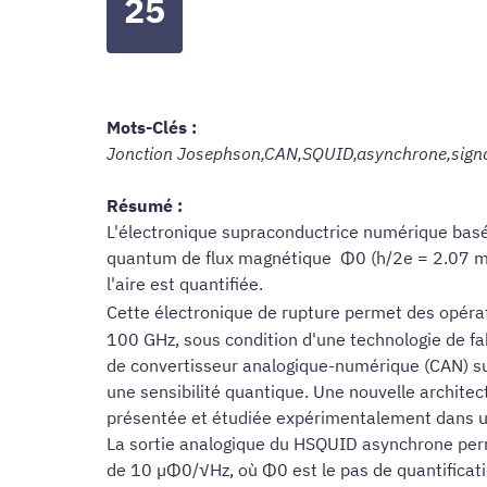
25
Mots-Clés :
Jonction Josephson,CAN,SQUID,asynchrone,signa
Résumé :
L'électronique supraconductrice numérique basée
quantum de flux magnétique Φ0 (h/2e = 2.07 mV.
l'aire est quantifiée.
Cette électronique de rupture permet des opérat
100 GHz, sous condition d'une technologie de f
de convertisseur analogique-numérique (CAN) su
une sensibilité quantique. Une nouvelle archit
présentée et étudiée expérimentalement dans u
La sortie analogique du HSQUID asynchrone perm
de 10 µΦ0/√Hz, où Φ0 est le pas de quantificati