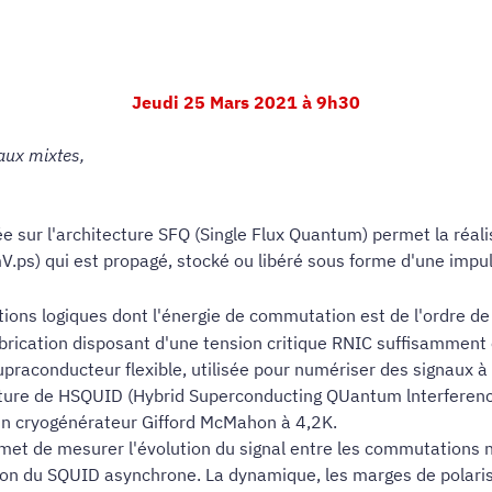
Jeudi 25 Mars 2021 à 9h30
ux mixtes,
 sur l'architecture SFQ (Single Flux Quantum) permet la réali
ps) qui est propagé, stocké ou libéré sous forme d'une impu
ions logiques dont l'énergie de commutation est de l'ordre de
abrication disposant d'une tension critique RNIC suffisammen
praconducteur flexible, utilisée pour numériser des signaux 
ecture de HSQUID (Hybrid Superconducting QUantum lnterferen
n cryogénérateur Gifford McMahon à 4,2K.
et de mesurer l'évolution du signal entre les commutations 
on du SQUID asynchrone. La dynamique, les marges de polarisat