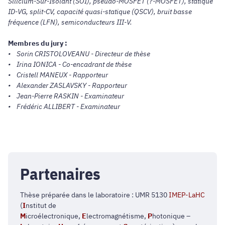
Silicium-Sur-Isolant (SOI), pseudo-MOSFET (?-MOSFET), statique
ID-VG, split-CV, capacité quasi-statique (QSCV), bruit basse
fréquence (LFN), semiconducteurs III-V.
Membres du jury :
• Sorin CRISTOLOVEANU - Directeur de thèse
• Irina IONICA - Co-encadrant de thèse
• Cristell MANEUX - Rapporteur
• Alexander ZASLAVSKY - Rapporteur
• Jean-Pierre RASKIN - Examinateur
• Frédéric ALLIBERT - Examinateur
Partenaires
Thèse préparée dans le laboratoire : UMR 5130
IMEP-LaHC
(
I
nstitut de
M
icroélectronique,
E
lectromagnétisme,
P
hotonique –