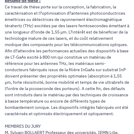
Résumé de thèse :
Ce travail de thèse porte sur la conception, la fabrication, la
caractérisation et l?optimisation d?antennes photoconductrices
émettrices ou détectrices de rayonnement électromagnétique
térahertz (THz) excitées par des lasers femtosecondes émettant à
une longueur d?onde de 1,55 µm. L?intérêt est de béneficier de la
technologie mature de ces lasers, et du coût relativement
modique des composants pour les télécommunications optiques.
Afin d?atteindre les performances actuelles des dispositifs à base
de LT-GaAs excité à 800 nm qui constitue un matériau de
référence pour les antennes THz, les matériaux semi-
conducteurs fabriqués issus de la filière InGaAs sur substrat InP
doivent présenter des propriétés optimales (absorption à 1,55
µm, forte résisitivité, bonne mobilité et temps de vie ultrabrefs de
l?ordre de la picoseconde des porteurs). A cette fin, des défauts
sont introduits dans le matériau par des techniques de croissance
à basse température ou encore de différents types de
bombardement ionique. Les dispositifs intégrés fabriqués ont été
caractérisés et optimisés électriquement et optiquement.
MEMBRES DU JURY
M. Sylvain BOLLAERT Professeur des universités, IEMN Lille,