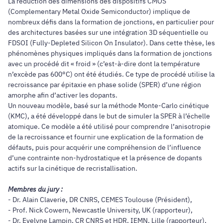
La réduction des dimensions des dispositifs CMOS
(Complementary Metal Oxide Semiconductor) implique de
nombreux défis dans la formation de jonctions, en particulier pour
des architectures basées sur une intégration 3D séquentielle ou
FDSOI (Fully-Depleted Silicon On Insulator). Dans cette thèse, les
phénomènes physiques impliqués dans la formation de jonctions
avec un procédé dit « froid » (c’est-à-dire dont la température
n’excède pas 600°C) ont été étudiés. Ce type de procédé utilise la
recroissance par épitaxie en phase solide (SPER) d’une région
amorphe afin d’activer les dopants.
Un nouveau modèle, basé sur la méthode Monte-Carlo cinétique
(KMC), a été développé dans le but de simuler la SPER à l’échelle
atomique. Ce modèle a été utilisé pour comprendre l’anisotropie
de la recroissance et fournir une explication de la formation de
défauts, puis pour acquérir une compréhension de l’influence
d’une contrainte non-hydrostatique et la présence de dopants
actifs sur la cinétique de recristallisation.
Membres du jury :
- Dr. Alain Claverie, DR CNRS, CEMES Toulouse (Président),
- Prof. Nick Cowern, Newcastle University, UK (rapporteur),
- Dr. Evelyne Lampin, CR CNRS et HDR, IEMN, Lille (rapporteur),