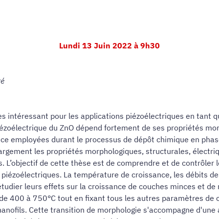
Lundi 13 Juin 2022 à 9h30
té
rès intéressant pour les applications piézoélectriques en tan
iézoélectrique du ZnO dépend fortement de ses propriétés morp
ance employées durant le processus de dépôt chimique en phas
argement les propriétés morphologiques, structurales, électri
s. L’objectif de cette thèse est de comprendre et de contrôler 
ézoélectriques. La température de croissance, les débits des 
dier leurs effets sur la croissance de couches minces et de n
de 400 à 750°C tout en fixant tous les autres paramètres de 
nofils. Cette transition de morphologie s'accompagne d'une am