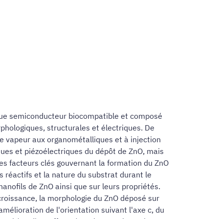
t que semiconducteur biocompatible et composé
hologiques, structurales et électriques. De
e vapeur aux organométalliques et à injection
ques et piézoélectriques du dépôt de ZnO, mais
les facteurs clés gouvernant la formation du ZnO
réactifs et la nature du substrat durant le
anofils de ZnO ainsi que sur leurs propriétés.
croissance, la morphologie du ZnO déposé sur
élioration de l'orientation suivant l'axe c, du