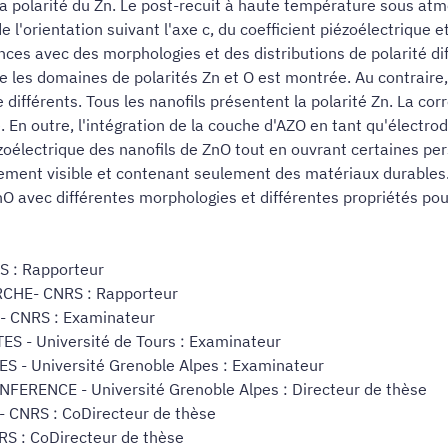
e la polarité du Zn. Le post-recuit à haute température sous a
orientation suivant l'axe c, du coefficient piézoélectrique et 
ces avec des morphologies et des distributions de polarité dif
re les domaines de polarités Zn et O est montrée. Au contraire,
ifférents. Tous les nanofils présentent la polarité Zn. La corré
En outre, l'intégration de la couche d'AZO en tant qu'électro
oélectrique des nanofils de ZnO tout en ouvrant certaines pers
irement visible et contenant seulement des matériaux durables.
avec différentes morphologies et différentes propriétés pour 
 : Rapporteur
CHE- CNRS : Rapporteur
 CNRS : Examinateur
 - Université de Tours : Examinateur
- Université Grenoble Alpes : Examinateur
RENCE - Université Grenoble Alpes : Directeur de thèse
CNRS : CoDirecteur de thèse
 : CoDirecteur de thèse