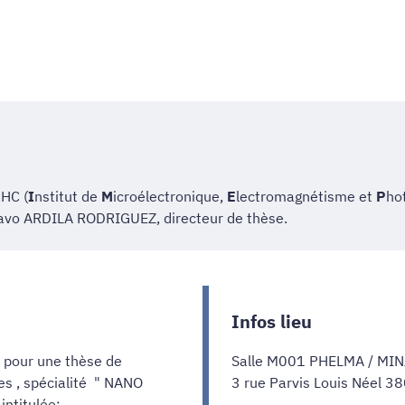
HC (
I
nstitut de
M
icroélectronique,
E
lectromagnétisme et
P
ho
stavo ARDILA RODRIGUEZ, directeur de thèse.
Infos lieu
,
pour une thèse de
Salle M001 PHELMA / MI
s , spécialité " NANO
3 rue Parvis Louis Néel 
ntitulée: