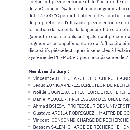
coefficient piézoélectrique et de l'uniformité d
de ZnO conduit également à une augmentation de l'
débit à 500 °C permet d'obtenir des couches min
de propriétés et d'efficacité piézoélectrique ent
formation de nanofils de longueur et de diamètre d
géométrie des nanofils est également présentée. 
augmentation supplémentaire de l'efficacité piéz
dispositifs piézoélectriques insensibles à l’écla
système de PLI-MOCVD pour la croissance de ZnO 
Membres du Jury :
Vincent SALLET, CHARGE DE RECHERCHE-CNRS
Jesus ZUNIGA-PEREZ, DIRECTEUR DE RECHER
Noëlle GOGNEAU, DIRECTEUR DE RECHERCHE-
Daniel ALQUIER, PROFESSEUR DES UNIVERSITES
Ahmad BSIESY, PROFESSEUR DES UNIVERSITES 
Gustavo ARDILA RODRIGUEZ , MAITRE DE CONFE
Vincent CONSONNI, CHARGE DE RECHERCHE - 
Bassem SALEM, CHARGE DE RECHERCHE - CNRS