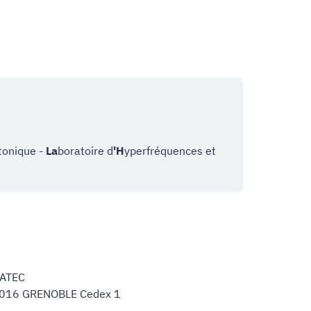
tonique -
La
boratoire d
'H
yperfréquences et
NATEC
38016 GRENOBLE Cedex 1