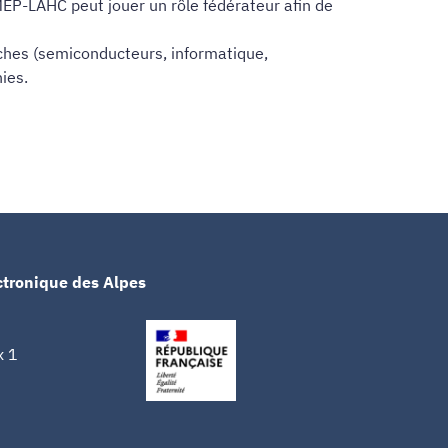
MEP-LAHC peut jouer un rôle fédérateur afin de
rches (semiconducteurs, informatique,
ies.
ctronique des Alpes
x 1