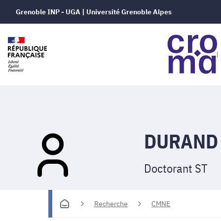
Grenoble INP - UGA | Université Grenoble Alpes
DURAND 
Doctorant ST
Recherche
CMNE