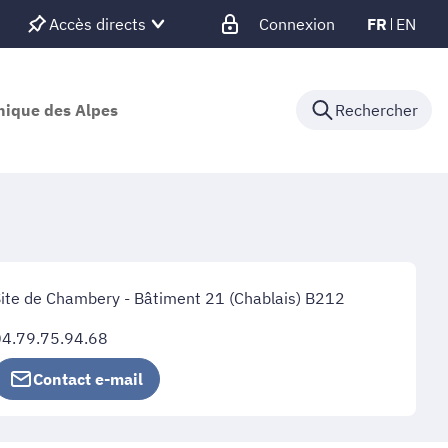
Accès directs
Connexion
FR
EN
nique des Alpes
Rechercher
ite de Chambery - Bâtiment 21 (Chablais) B212
04.79.75.94.68
Contact e-mail