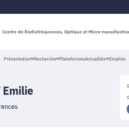
Centre de Radiofréquences, Optique et Micro-nanoélectro
Présentation
Recherche
Plateformes
Actualités
Emplois
S
Emilie
rences