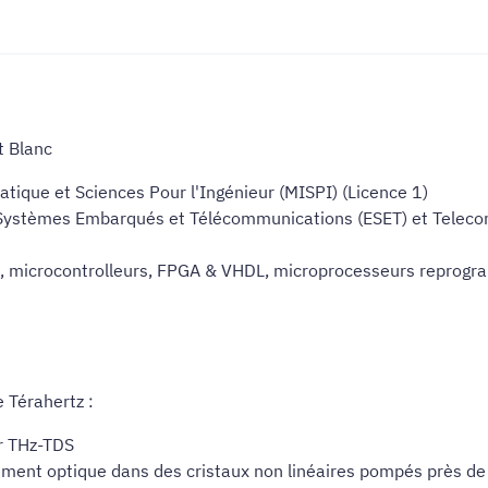
t Blanc
atique et Sciences Pour l'Ingénieur (MISPI) (Licence 1)
es Systèmes Embarqués et Télécommunications (ESET) et Telec
e, microcontrolleurs, FPGA & VHDL, microprocesseurs reprog
 Térahertz :
ar THz-TDS
ement optique dans des cristaux non linéaires pompés près de