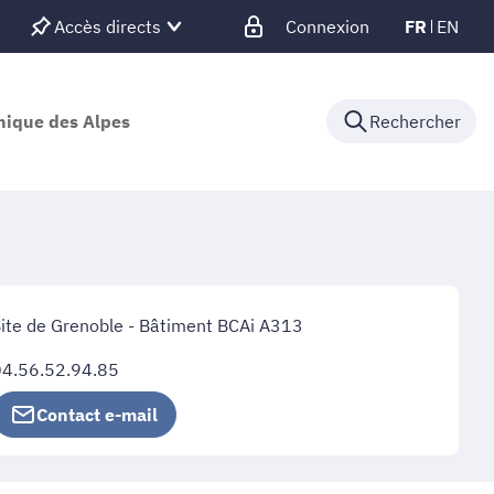
Accès directs
Connexion
FR
EN
nique des Alpes
Rechercher
ite de Grenoble - Bâtiment BCAi A313
04.56.52.94.85
Contact e-mail