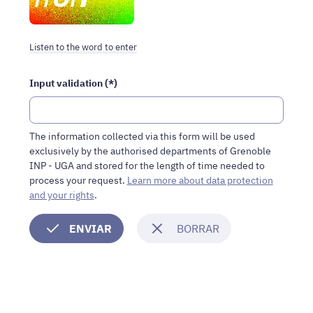
please
fill
in
Listen to the word to enter
this
field.
Input validation (*)
Humans
should
leave
it
The information collected via this form will be used
blank.
exclusively by the authorised departments of Grenoble
INP - UGA and stored for the length of time needed to
process your request.
Learn more about data protection
and your rights
.