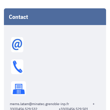
Contact
mems.latam@minatec.grenoble-inp.fr +
33(0)456 529 532 +33(0)456 529 501