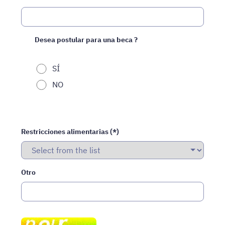
Desea postular para una beca ?
SÍ
NO
Restricciones alimentarias (*)
Otro
Spam
robots,